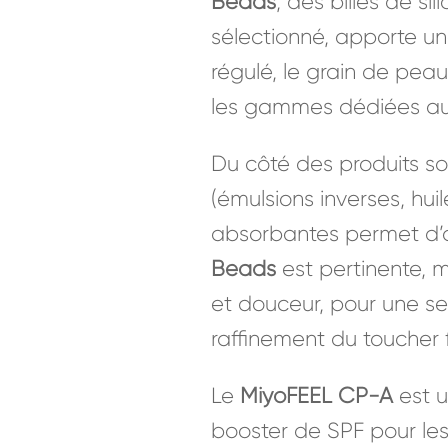
Beads
, des billes de s
sélectionné, apporte un
régulé, le grain de peau 
les gammes dédiées aux
Du côté des produits so
(émulsions inverses, hui
absorbantes permet d’aj
Beads
est pertinente, m
et douceur, pour une sen
raffinement du toucher f
Le
MiyoFEEL CP-A
est 
booster de SPF pour les 