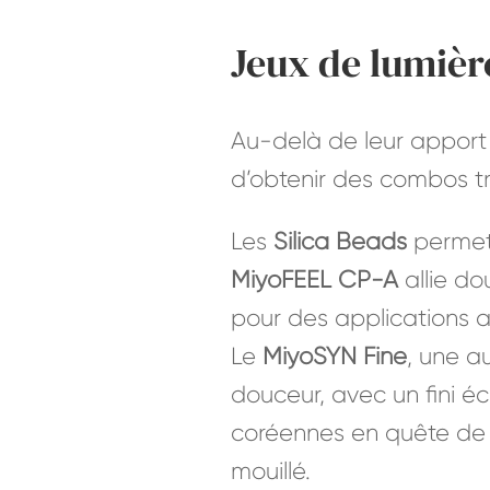
Jeux de lumièr
Au-delà de leur apport 
d’obtenir des combos t
Les
Silica Beads
permett
MiyoFEEL CP-A
allie do
pour des applications a
Le
MiyoSYN Fine
, une a
douceur, avec un fini é
coréennes en quête de gla
mouillé.