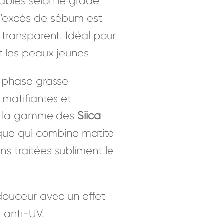
iables selon le grade
 l’excès de sébum est
t transparent. Idéal pour
 les peaux jeunes.
n phase grasse
 matifiantes et
re, la gamme des
Siica
ique qui combine matité
ns traitées subliment le
douceur avec un effet
n anti-UV.