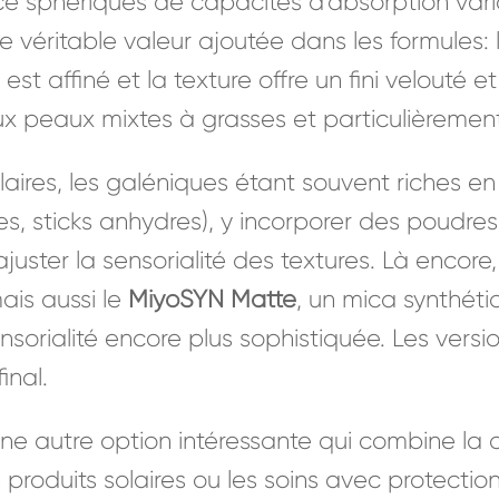
ilice sphériques de capacités d’absorption var
e véritable valeur ajoutée dans les formules:
est affiné et la texture offre un fini velouté e
 peaux mixtes à grasses et particulièrement
laires, les galéniques étant souvent riches e
les, sticks anhydres), y incorporer des poudres
uster la sensorialité des textures. Là enco
ais aussi le
MiyoSYN Matte
, un mica synthét
sorialité encore plus sophistiquée. Les versio
inal.
une autre option intéressante qui combine la 
produits solaires ou les soins avec protectio