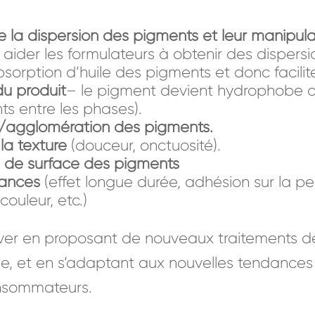
de la dispersion des pigments et leur manipula
 aider les formulateurs à obtenir des dispersi
orption d’huile des pigments et donc facilite
du produit
– le pigment devient hydrophobe o
s entre les phases).
on/agglomération des pigments.
la texture
(douceur, onctuosité).
té de surface des pigments
mances
(effet longue durée, adhésion sur la p
couleur, etc.)
over en proposant de nouveaux traitements d
rie, et en s’adaptant aux nouvelles tendance
consommateurs.