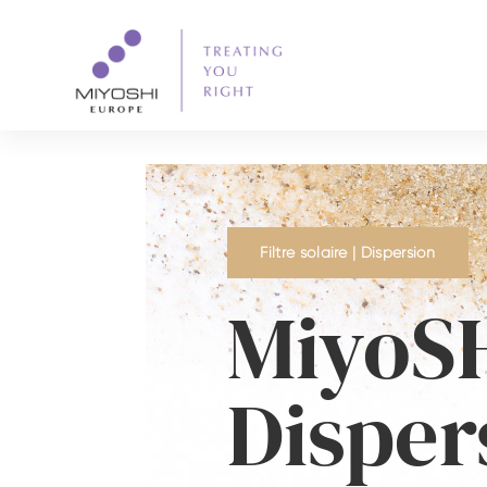
Filtre solaire | Dispersion
MiyoS
Disper