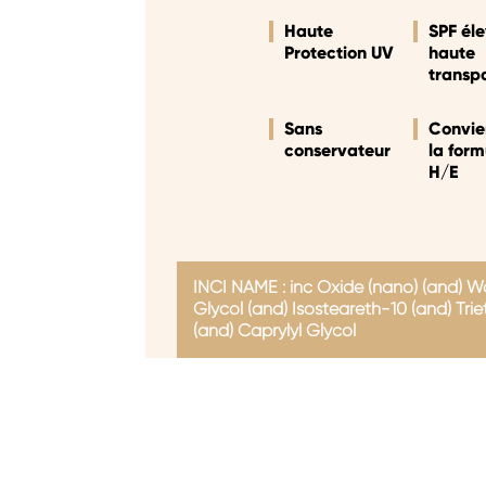
Haute
SPF éle
Protection UV
haute
transp
Sans
Convie
conservateur
la form
H/E
INCI NAME :
inc Oxide (nano) (and) W
Glycol (and) Isosteareth-10 (and) Tri
(and) Caprylyl Glycol