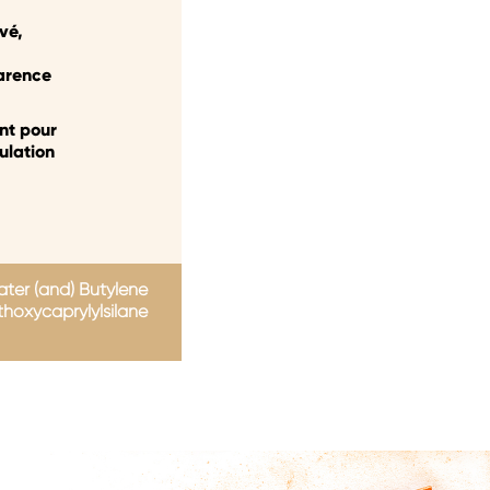
vé,
arence
nt pour
ulation
ater (and) Butylene
ethoxycaprylylsilane