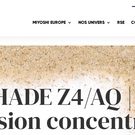
MIYOSHI EUROPE
NOS UNIVERS
RSE
C
HADE Z4/AQ |
sion concent